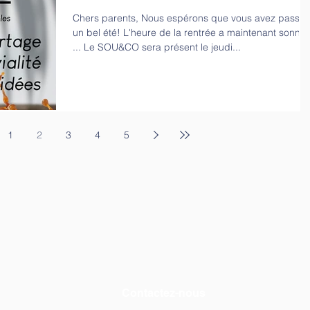
Chers parents, Nous espérons que vous avez passé
un bel été! L'heure de la rentrée a maintenant sonné
... Le SOU&CO sera présent le jeudi...
1
2
3
4
5
Contactez-nous