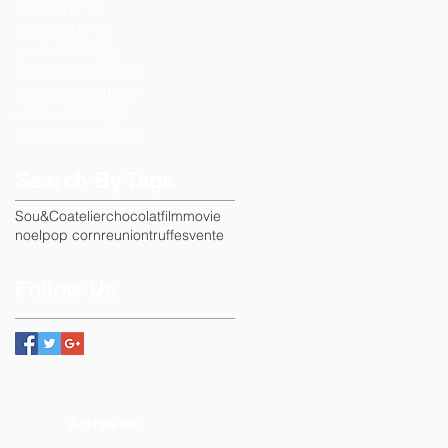
mars 2017
(5)
5 posts
février 2017
(2)
2 posts
janvier 2017
(2)
2 posts
décembre 2016
(4)
4 posts
novembre 2016
(4)
4 posts
octobre 2016
(2)
2 posts
septembre 2016
(1)
1 post
Search By Tags
Sou&Co
atelier
chocolat
film
movie
noel
pop corn
reunion
truffes
vente
Follow Us
Adresse