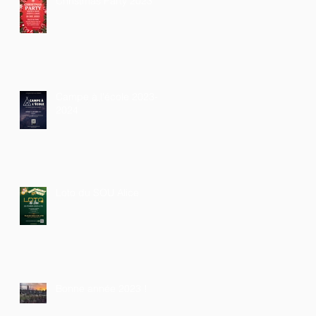
Christmas Party 2023
Campe à l'école 2023-
2024
Loto du SOU Alice
Bonne année 2023 !