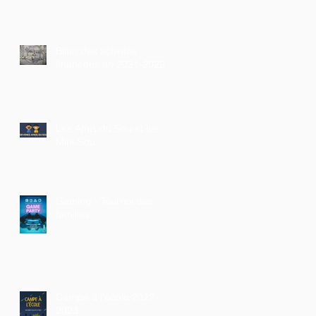
Bilan des activités
financées en 2021-2022
Les Amis du Sou et les
Mini-Sou

Gaming - Tournoi des
familles
Campe à l'école 2022-
2023