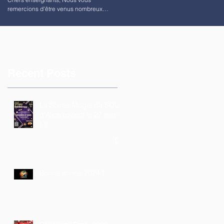
remercions d'être venus nombreux
partager un café hier matin. Nous...
Recent Posts
La Soirée Magie du SOU
d’Alice revient le 27 mars
! ✨
Bonne année 2024 !