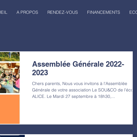
EIL
A PROPOS
RENDEZ-VOUS
FINANCEMENTS
EC
Assemblée Générale 2022-
2023
Chers parents, Nous vous invitons à l'Assemblée
Générale de votre association Le SOU&CO de l'école
ALICE. Le Mardi 27 septembre à 18h30,...