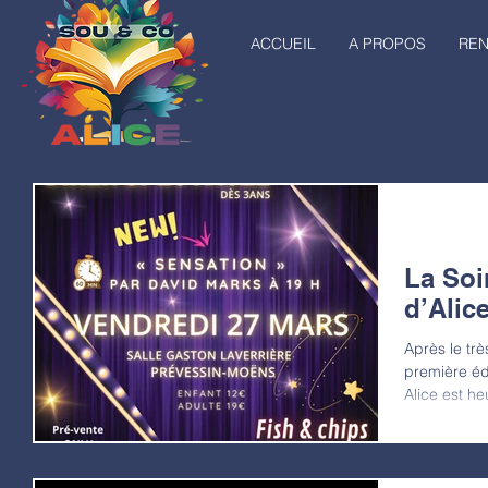
ACCUEIL
A PROPOS
RE
La Soi
d’Alice
Après le tr
première édition à 
Alice est heureux d’annoncer le retour de la Soirée
Magie , qui 
Laverrière 
disponibles
vos billets ic