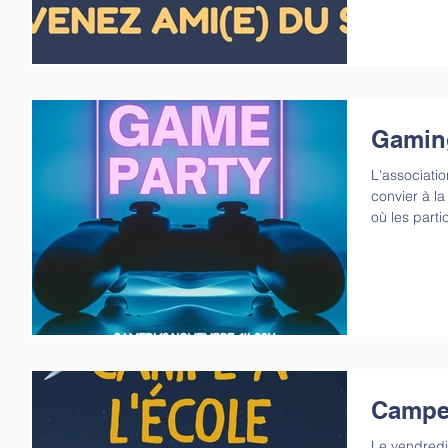
Gaming
L'associati
convier à la
où les parti
Campe 
Le vendredi