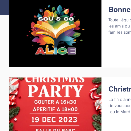
https://www
Bonne 
l-ecole-ali
soirée convi
Toute l'équ
les amis du 
familles som
Christ
La fin d’an
de vous co
lieu le Mar