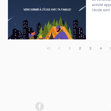
activité ap
l’école sont
1
2
3
4