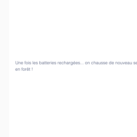
Une fois les batteries rechargées... on chausse de nouveau ses 
en for
ê
t !