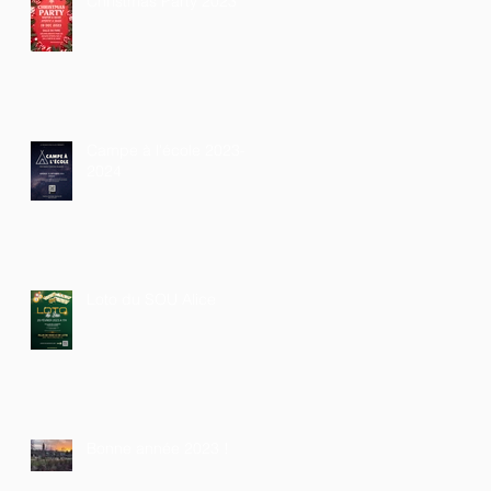
Christmas Party 2023
Campe à l'école 2023-
2024
Loto du SOU Alice
Bonne année 2023 !