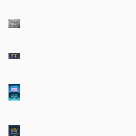
Bilan des activités
financées en 2021-2022
Les Amis du Sou et les
Mini-Sou
Gaming - Tournoi des
familles
Campe à l'école 2022-
2023