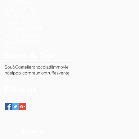
mars 2017
(5)
5 posts
février 2017
(2)
2 posts
janvier 2017
(2)
2 posts
décembre 2016
(4)
4 posts
novembre 2016
(4)
4 posts
octobre 2016
(2)
2 posts
septembre 2016
(1)
1 post
Search By Tags
Sou&Co
atelier
chocolat
film
movie
noel
pop corn
reunion
truffes
vente
Follow Us
Adresse