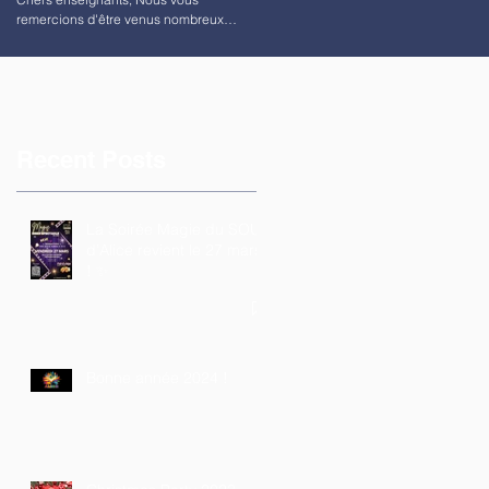
remercions d'être venus nombreux
partager un café hier matin. Nous...
Recent Posts
La Soirée Magie du SOU
d’Alice revient le 27 mars
! ✨
Bonne année 2024 !