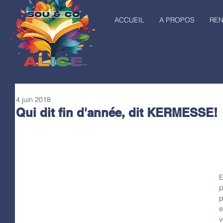
ACCUEIL
A PROPOS
RE
4 juin 2018
Qui dit fin d'année, dit KERMESSE!
E
p
p
e
v